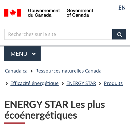
Sélectio
Langua
EN
Aller
Skip
Passer
/
de
selectio
au
to
à
Government
contenu
"About
la
la
of
principal
government"
version
Canada
langue
Search
Recherchez
HTML
sur
simplifiée
Sear
le
Menu
site
MENU
PRINCIPAL
Vous
Canada.ca
Ressources naturelles Canada
êtes
ici
Efficacité énergétique
ENERGY STAR
Produits
ENERGY STAR Les plus
écoénergétiques