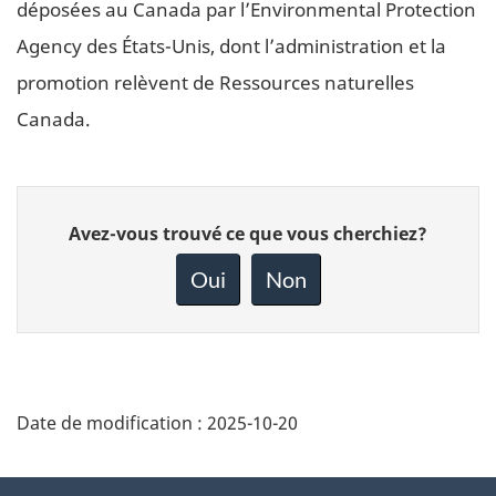
déposées au Canada par l’Environmental Protection
Agency des États-Unis, dont l’administration et la
promotion relèvent de Ressources naturelles
Canada.
Donnez
Avez-vous trouvé ce que vous cherchiez?
votre
rétroaction
Oui
Non
sur
cette
page
Date de modification :
2025-10-20
About