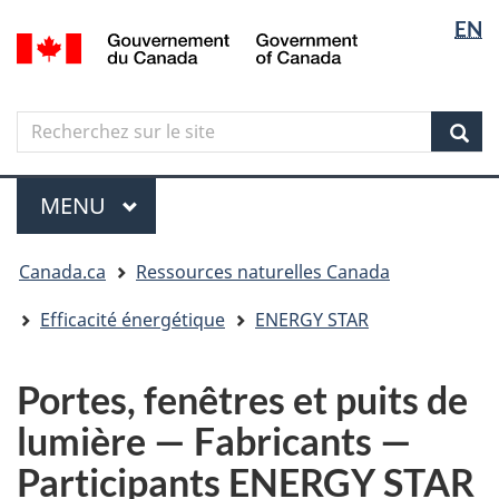
Sélectio
Langua
EN
Aller
Skip
Passer
/
de
selectio
au
to
à
Government
contenu
"About
la
la
of
principal
government"
version
Canada
langue
Search
Recherchez
HTML
sur
simplifiée
Sear
le
Menu
site
MENU
PRINCIPAL
Vous
Canada.ca
Ressources naturelles Canada
êtes
ici
Efficacité énergétique
ENERGY STAR
Portes, fenêtres et puits de
lumière — Fabricants —
Participants ENERGY STAR