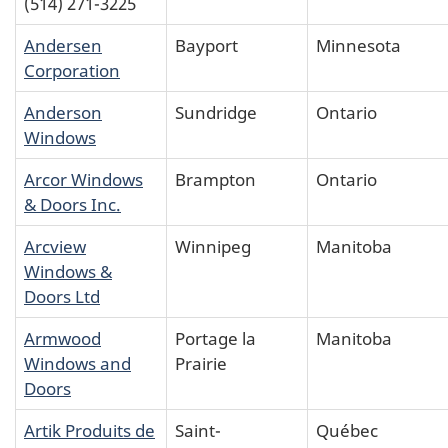
(514) 271-3225
Andersen
Bayport
Minnesota
Corporation
Anderson
Sundridge
Ontario
Windows
Arcor Windows
Brampton
Ontario
& Doors Inc.
Arcview
Winnipeg
Manitoba
Windows &
Doors Ltd
Armwood
Portage la
Manitoba
Windows and
Prairie
Doors
Artik Produits de
Saint-
Québec