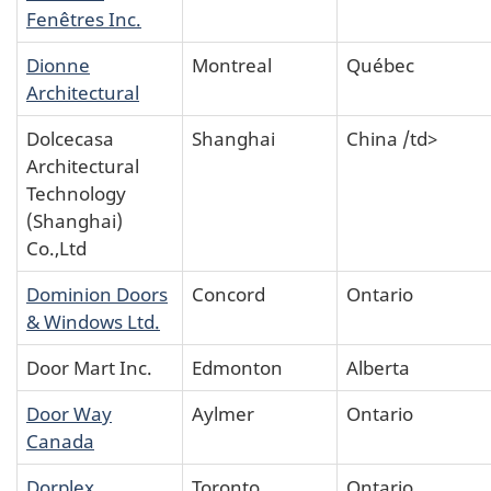
Fenêtres Inc.
Dionne
Montreal
Québec
Architectural
Dolcecasa
Shanghai
China /td>
Architectural
Technology
(Shanghai)
Co.,Ltd
Dominion Doors
Concord
Ontario
& Windows Ltd.
Door Mart Inc.
Edmonton
Alberta
Door Way
Aylmer
Ontario
Canada
Dorplex
Toronto
Ontario