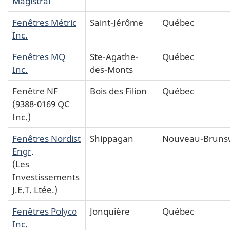
Magistral
Fenêtres Métric
Saint-Jérôme
Québec
Inc.
Fenêtres MQ
Ste-Agathe-
Québec
Inc.
des-Monts
Fenêtre NF
Bois des Filion
Québec
(9388-0169 QC
Inc.)
Fenêtres Nordist
Shippagan
Nouveau-Bruns
Engr
.
(Les
Investissements
J.E.T. Ltée.)
Fenêtres Polyco
Jonquière
Québec
Inc.