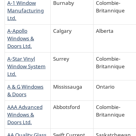
A-1 Window
Burnaby
Colombie-
Manufacturing
Britannique
Ltd.
A-Apollo
Calgary
Alberta
Windows &
Doors Ltd.
A-Star Vinyl
Surrey
Colombie-
Window System
Britannique
Ltd.
A & G Windows
Mississauga
Ontario
& Doors
AAA Advanced
Abbotsford
Colombie-
Windows &
Britannique
Doors Ltd.
AA Quality Glass
Swift Current
Saskatchewan