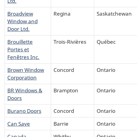
Ltd.
Broadview
Regina
Saskatchewan
Window and
Door Ltd.
Brouillette
Trois-Rivières
Québec
Portes et
Fenêtres Inc.
Brown Window
Concord
Ontario
Corporation
BR Windows &
Brampton
Ontario
Doors
Burano Doors
Concord
Ontario
Can Save
Barrie
Ontario
Canada
Whitby
Ontario