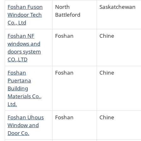
Foshan Fuson
North
Saskatchewan
Windoor Tech
Battleford
Co., Ltd
Foshan NF
Foshan
Chine
windows and
doors system
CO.,LTD
Foshan
Foshan
Chine
Puertana
Building
Materials Co.,
Ltd.
Foshan Uhous
Foshan
Chine
Window and
Door Co.