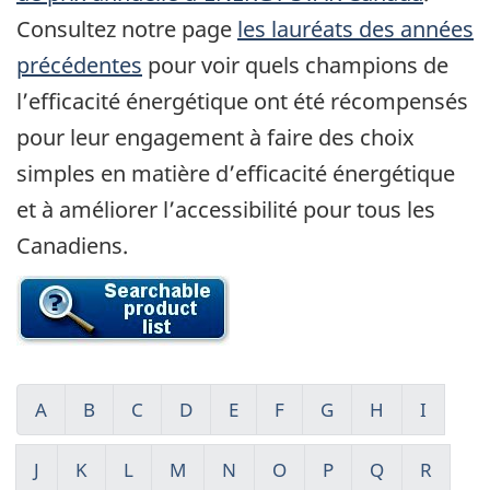
Consultez notre page
les lauréats des années
précédentes
pour voir quels champions de
l’efficacité énergétique ont été récompensés
pour leur engagement à faire des choix
simples en matière d’efficacité énergétique
et à améliorer l’accessibilité pour tous les
Canadiens.
A
-
B
-
C
-
D
-
E
-
F
-
G
-
H
-
I
-
Participants
Participants
Participants
Participants
Participants
Participants
Participants
Participants
Partici
ENERGY
ENERGY
ENERGY
ENERGY
ENERGY
ENERGY
ENERGY
ENERGY
ENERG
J
-
K
-
L
-
M
-
N
-
O
-
P
-
Q
-
R
-