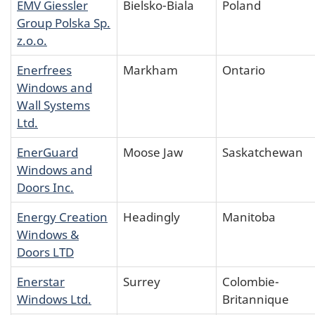
EMV Giessler
Bielsko-Biala
Poland
Group Polska Sp.
z.o.o.
Enerfrees
Markham
Ontario
Windows and
Wall Systems
Ltd.
EnerGuard
Moose Jaw
Saskatchewan
Windows and
Doors Inc.
Energy Creation
Headingly
Manitoba
Windows &
Doors LTD
Enerstar
Surrey
Colombie-
Windows Ltd.
Britannique