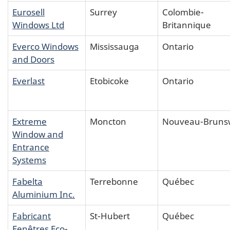
Eurosell
Surrey
Colombie-
Windows Ltd
Britannique
Everco Windows
Mississauga
Ontario
and Doors
Everlast
Etobicoke
Ontario
Extreme
Moncton
Nouveau-Bruns
Window and
Entrance
Systems
Fabelta
Terrebonne
Québec
Aluminium Inc.
Fabricant
St-Hubert
Québec
Fenêtres Eco-