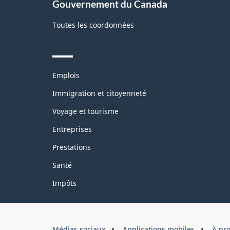
Gouvernement du Canada
Toutes les coordonnées
Themes
Emplois
and
topics
Immigration et citoyenneté
Voyage et tourisme
Entreprises
Prestations
Santé
Impôts
Organisation
Médias sociaux
Applications mobiles
À pr