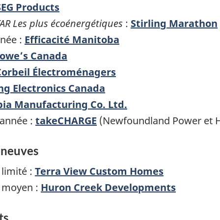
SEG Products
AR Les plus écoénergétiques
:
Stirling Marathon
née :
Efficacité Manitoba
owe’s Canada
Corbeil Électroménagers
g Electronics Canada
ia Manufacturing Co. Ltd.
’année :
takeCHARGE
(Newfoundland Power et H
 neuves
limité :
Terra View Custom Homes
 moyen :
Huron Creek Developments
ts