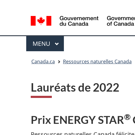
Sélection
Language
de
selection
la
langue
Menu
MENU
PRINCIPAL
Vous
Canada.ca
Ressources naturelles Canada
êtes
ici
Lauréats de 2022
®
Prix ENERGY STAR
Ressources naturelles Canada félicit