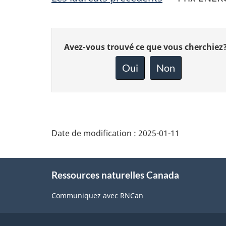
Donnez
Avez-vous trouvé ce que vous cherchiez
votre
rétroaction
Oui
Non
sur
cette
page
Date de modification :
2025-01-11
About
Ressources naturelles Canada
this
site
Communiquez avec RNCan