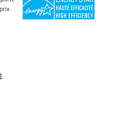
prix
É