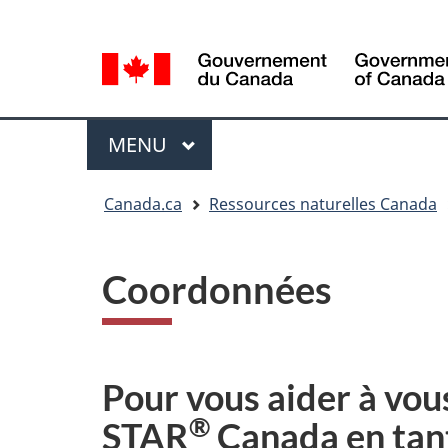
Sélection
Language
de
selection
la
langue
Menu
MENU
PRINCIPAL
Vous
Canada.ca
Ressources naturelles Canada
êtes
ici
Coordonnées
Pour vous aider à vo
®
STAR
Canada en tant