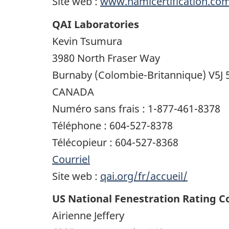
Site web :
www.namicertification.co
QAI Laboratories
Kevin Tsumura
3980 North Fraser Way
Burnaby (Colombie-Britannique) V5J 
CANADA
Numéro sans frais : 1-877-461-8378
Téléphone : 604-527-8378
Télécopieur : 604-527-8368
Courriel
Site web :
qai.org/fr/accueil/
US National Fenestration Rating C
Airienne Jeffery