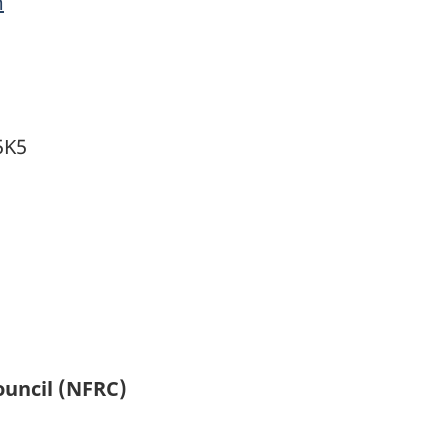
m
5K5
ouncil (NFRC)