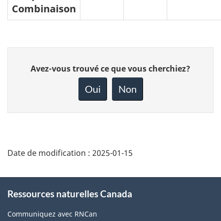
Combinaison
Donnez
Avez-vous trouvé ce que vous cherchiez?
votre
rétroaction
Oui
Non
sur
cette
page
Date de modification :
2025-01-15
About
Ressources naturelles Canada
this
site
Communiquez avec RNCan