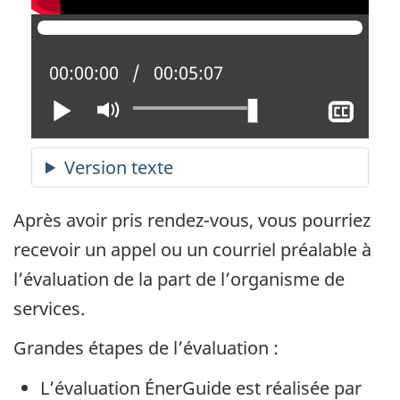
Position actuelle :
00:00:00
Temps total :
00:05:07
Lire
Activer
Affi
le
le
mode
sous
muet
titra
Après avoir pris rendez-vous, vous pourriez
recevoir un appel ou un courriel préalable à
l’évaluation de la part de l’organisme de
services.
Grandes étapes de l’évaluation :
L’évaluation ÉnerGuide est réalisée par