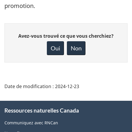
promotion.
Donnez
Avez-vous trouvé ce que vous cherchiez?
votre
rétroaction
Oui
Non
sur
cette
page
Date de modification :
2024-12-23
About
Ressources naturelles Canada
this
site
Communiquez avec RNCan