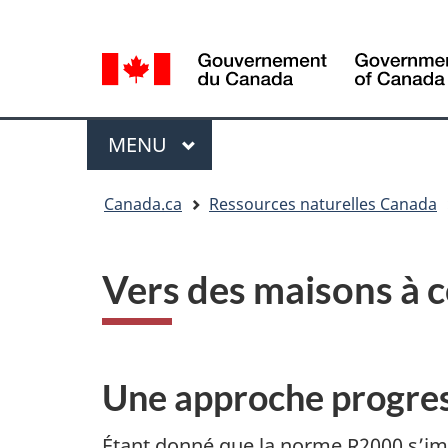
Sélection
Language
de
selection
la
langue
Menu
MENU
PRINCIPAL
Vous
Canada.ca
Ressources naturelles Canada
êtes
ici
Vers des maisons à 
Une approche progress
Étant donné que la norme R­2000 s’i