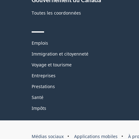
Toutes les coordonnées
Themes
Emplois
and
topics
Immigration et citoyenneté
Voyage et tourisme
Entreprises
Prestations
Santé
Impôts
Organisation
Médias sociaux
Applications mobiles
À pr
du