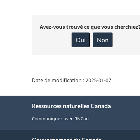
Donnez
Avez-vous trouvé ce que vous cherchiez
votre
rétroaction
Oui
Non
sur
cette
page
Date de modification :
2025-01-07
About
Ressources naturelles Canada
this
site
Communiquez avec RNCan
Gouvernement du Canada