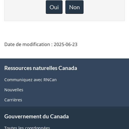
rétroaction
Oui
Non
sur
cette
page
Date de modification :
2025-06-23
About
Ressources naturelles Canada
this
site
Communiquez avec RNCan
Nouvelles
Carrières
Gouvernement du Canada
Toutes les coordonnées