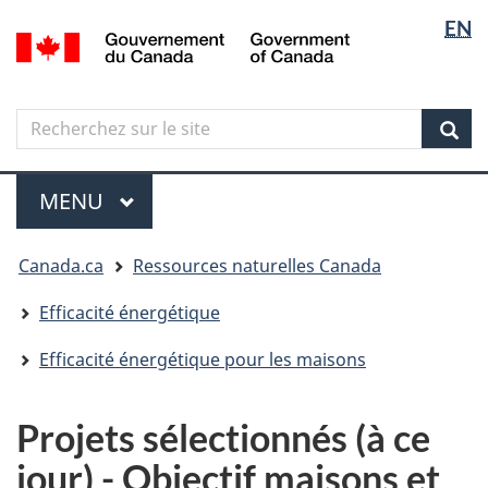
Sélectio
Langua
EN
Aller
Skip
Passer
/
de
selectio
au
to
à
Government
contenu
"About
la
la
of
principal
government"
version
Canada
langue
Search
Recherchez
HTML
sur
simplifiée
Sear
le
Menu
site
MENU
PRINCIPAL
Vous
Canada.ca
Ressources naturelles Canada
êtes
ici
Efficacité énergétique
Efficacité énergétique pour les maisons
Projets sélectionnés (à ce
jour) - Objectif maisons et