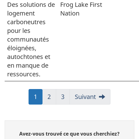
Des solutions de
Frog Lake First
logement
Nation
carboneutres
pour les
communautés
éloignées,
autochtones et
en manque de
ressources
.
Aller
1
Aller
2
Aller
3
Suivant
à:
à:
à:
Page
Page
Page
Donnez
Avez-vous trouvé ce que vous cherchiez?
votre