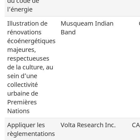
du code de
l’énergie
Illustration de
Musqueam Indian
rénovations
Band
écoénergétiques
majeures,
respectueuses
de la culture, au
sein d’une
collectivité
urbaine de
Premières
Nations
Appliquer les
Volta Research Inc.
C
règlementations