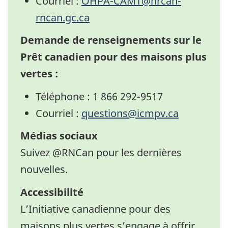
Courriel :
OHPA-CAMT@nrcan-
rncan.gc.ca
Demande de renseignements sur le
Prêt canadien pour des maisons plus
vertes :
Téléphone : 1 866 292-9517
Courriel :
questions@icmpv.ca
Médias sociaux
Suivez @RNCan pour les dernières
nouvelles.
Twitter
Facebook
LinkedIn
YouTube
Accessibilité
L’Initiative canadienne pour des
maisons plus vertes s’engage à offrir