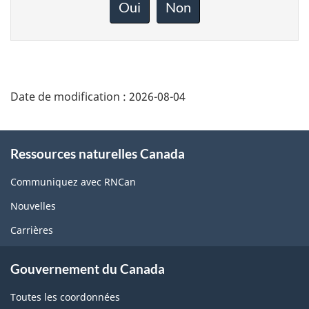
rétroaction
Oui
Non
sur
cette
page
Date de modification :
2026-08-04
About
Ressources naturelles Canada
this
site
Communiquez avec RNCan
Nouvelles
Carrières
Gouvernement du Canada
Toutes les coordonnées