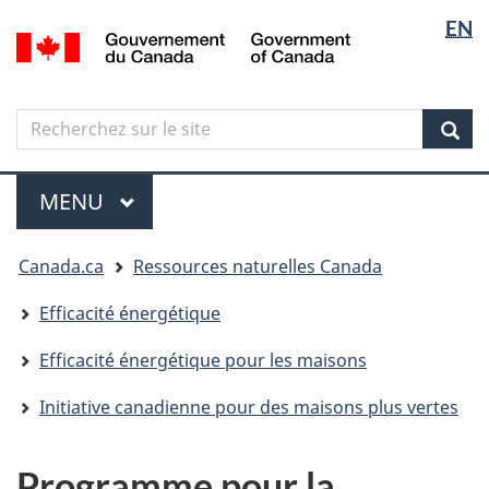
Sélectio
Langua
EN
Aller
Skip
Passer
/
de
selectio
au
to
à
Government
contenu
"About
la
la
of
principal
government"
version
Canada
langue
Search
Recherchez
HTML
sur
simplifiée
Sear
le
Menu
site
MENU
PRINCIPAL
Vous
Canada.ca
Ressources naturelles Canada
êtes
ici
Efficacité énergétique
Efficacité énergétique pour les maisons
Initiative canadienne pour des maisons plus vertes
Programme pour la