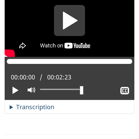
Position actuelle :
00:00:00
Temps total :
00:02:23
Lire
Activer
Af
le
le
mode
so
muet
tit