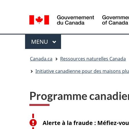
Sélection
Language
de
selection
la
langue
Menu
MENU
PRINCIPAL
Vous
Canada.ca
Ressources naturelles Canada
êtes
ici
Initiative canadienne pour des maisons plu
Programme canadien 
Alerte à la fraude : Méfiez-vo