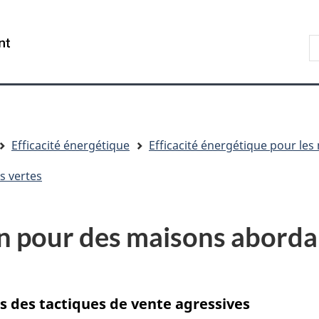
Aller
Skip
Passer
au
to
à
R
/
contenu
"About
la
s
Government
principal
government"
version
le
of
HTML
s
Canada
simplifiée
Efficacité énergétique
Efficacité énergétique pour les
s vertes
pour des maisons abordab
us des tactiques de vente agressives