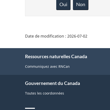
rétroaction
Oui
Non
sur
cette
page
Date de modification :
2026-07-02
About
Ressources naturelles Canada
this
site
Communiquez avec RNCan
Gouvernement du Canada
Toutes les coordonnées