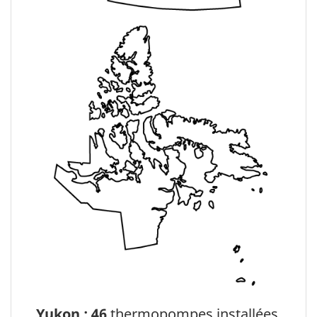
Yukon : 46
thermopompes installées