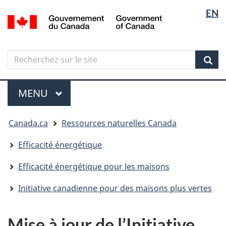
Sélectio
Langua
EN
Aller
Skip
Passer
/
de
selectio
au
to
à
Government
contenu
"About
la
la
of
principal
government"
version
Canada
langue
Search
Recherchez
HTML
sur
simplifiée
Sear
le
Menu
site
MENU
PRINCIPAL
Vous
Canada.ca
Ressources naturelles Canada
êtes
ici
Efficacité énergétique
Efficacité énergétique pour les maisons
Initiative canadienne pour des maisons plus vertes
Mise à jour de l’Initiative