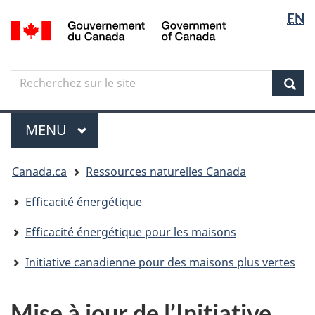
Sélectio
Langua
EN
Aller
Skip
Passer
/
de
selectio
au
to
à
Government
contenu
"About
la
la
of
principal
government"
version
Canada
langue
Search
Recherchez
HTML
sur
simplifiée
Sear
le
Menu
site
MENU
PRINCIPAL
Vous
Canada.ca
Ressources naturelles Canada
êtes
ici
Efficacité énergétique
Efficacité énergétique pour les maisons
Initiative canadienne pour des maisons plus vertes
Mise à jour de l’Initiative