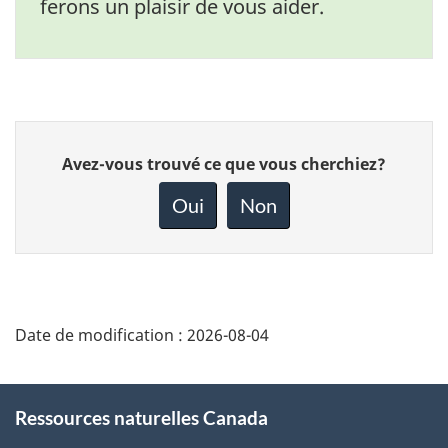
ferons un plaisir de vous aider.
Donnez
Avez-vous trouvé ce que vous cherchiez?
votre
rétroaction
Oui
Non
sur
cette
page
Date de modification :
2026-08-04
About
Ressources naturelles Canada
this