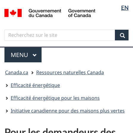
Sélectio
Langua
EN
Aller
Skip
Passer
/
de
selectio
au
to
à
Government
contenu
"About
la
la
of
principal
government"
version
Canada
langue
Search
Recherchez
HTML
sur
simplifiée
Sear
le
Menu
site
MENU
PRINCIPAL
Vous
Canada.ca
Ressources naturelles Canada
êtes
ici
Efficacité énergétique
Efficacité énergétique pour les maisons
Initiative canadienne pour des maisons plus vertes
Pour les demandeurs des