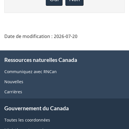
sur
cette
page
Date de modification :
2026-07-20
About
Ressources naturelles Canada
this
site
Communiquez avec RNCan
Nouvelles
Carrières
Gouvernement du Canada
Toutes les coordonnées