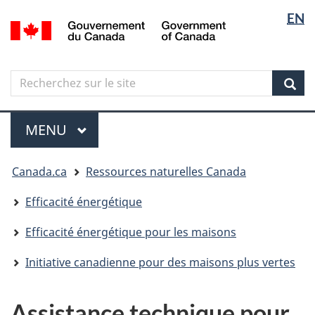
Sélectio
Langua
EN
Aller
Skip
Passer
/
de
selectio
au
to
à
Government
contenu
"About
la
la
of
principal
government"
version
Canada
langue
Search
Recherchez
HTML
sur
simplifiée
Sear
le
Menu
site
MENU
PRINCIPAL
Vous
Canada.ca
Ressources naturelles Canada
êtes
ici
Efficacité énergétique
Efficacité énergétique pour les maisons
Initiative canadienne pour des maisons plus vertes
Assistance technique pour