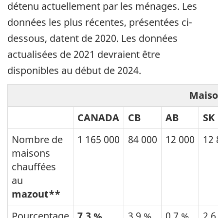
détenu actuellement par les ménages. Les
données les plus récentes, présentées ci-
dessous, datent de 2020. Les données
actualisées de 2021 devraient être
disponibles au début de 2024.
Maiso
CANADA
CB
AB
SK
Nombre de
1 165 000
84 000
12 000
12 
maisons
chauffées
au
mazout**
Pourcentage
7,3 %
3,9 %
0,7 %
2,6