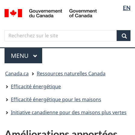
Sélectio
Langua
EN
Aller
Skip
Passer
/
de
selectio
au
to
à
Government
contenu
"About
la
la
of
principal
government"
version
Canada
langue
Search
Recherchez
HTML
sur
simplifiée
Sear
le
Menu
site
MENU
PRINCIPAL
Vous
Canada.ca
Ressources naturelles Canada
êtes
ici
Efficacité énergétique
Efficacité énergétique pour les maisons
Initiative canadienne pour des maisons plus vertes
Améliorations apportées