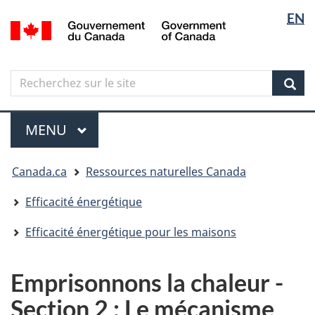
Sélectio
Langua
EN
Aller
Skip
Passer
/
de
selectio
au
to
à
Government
contenu
"About
la
la
of
principal
government"
version
Canada
langue
Search
Recherchez
HTML
sur
simplifiée
Sear
le
Menu
site
MENU
PRINCIPAL
Vous
Canada.ca
Ressources naturelles Canada
êtes
ici
Efficacité énergétique
Efficacité énergétique pour les maisons
Emprisonnons la chaleur -
Section 2 : Le mécanisme