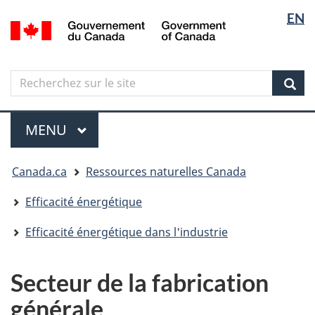
Sélectio
Langua
EN
Aller
Skip
Passer
/
de
selectio
au
to
à
Government
contenu
"About
la
la
of
principal
government"
version
Canada
langue
Search
Recherchez
HTML
sur
simplifiée
Sear
le
Menu
site
MENU
PRINCIPAL
Vous
Canada.ca
Ressources naturelles Canada
êtes
ici
Efficacité énergétique
Efficacité énergétique dans l'industrie
Secteur de la fabrication
générale