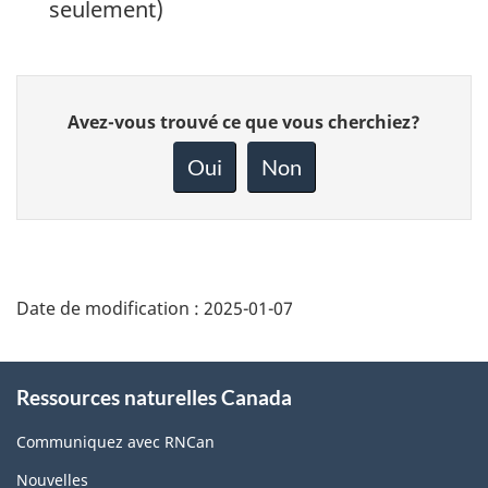
seulement)
Donnez
Avez-vous trouvé ce que vous cherchiez?
votre
rétroaction
Oui
Non
sur
cette
page
Date de modification :
2025-01-07
About
Ressources naturelles Canada
this
site
Communiquez avec RNCan
Nouvelles