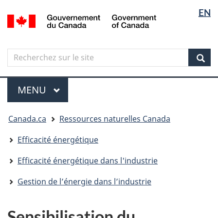
Sélectio
Langua
EN
Aller
Skip
Passer
/
de
selectio
au
to
à
Government
contenu
"About
la
la
of
principal
government"
version
Canada
langue
Search
Recherchez
HTML
sur
simplifiée
Sear
le
Menu
site
MENU
PRINCIPAL
Vous
Canada.ca
Ressources naturelles Canada
êtes
ici
Efficacité énergétique
Efficacité énergétique dans l'industrie
Gestion de l’énergie dans l’industrie
Sensibilisation du