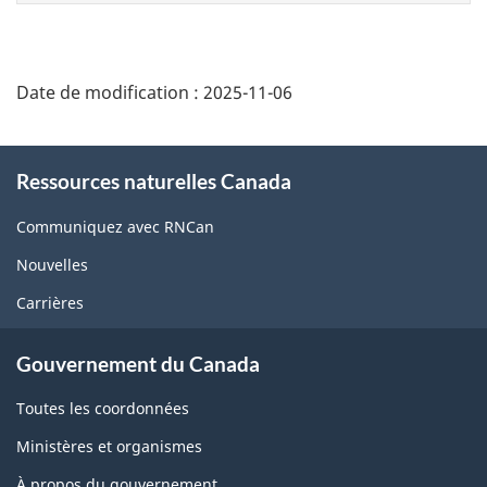
page
Date de modification :
2025-11-06
About
Ressources naturelles Canada
this
site
Communiquez avec RNCan
Nouvelles
Carrières
Gouvernement du Canada
Toutes les coordonnées
Ministères et organismes
À propos du gouvernement