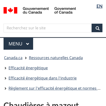
Sélectio
Langua
EN
Aller
Skip
Passer
/
de
selectio
au
to
à
Government
contenu
"About
la
la
of
principal
government"
version
Canada
langue
Search
Recherchez
HTML
sur
simplifiée
Sear
le
Menu
site
MENU
PRINCIPAL
Vous
Canada.ca
Ressources naturelles Canada
êtes
ici
Efficacité énergétique
Efficacité énergétique dans l'industrie
Règlement sur l'efficacité énergétique et normes visant l'industrie
Chaudières à mazout