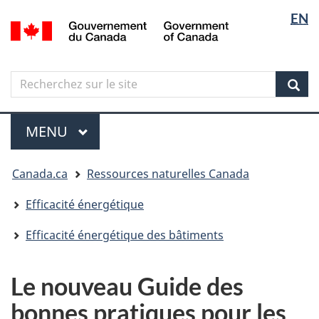
Sélectio
Langua
EN
Aller
Skip
Passer
/
de
selectio
au
to
à
Government
contenu
"About
la
la
of
principal
government"
version
Canada
langue
Search
Recherchez
HTML
sur
simplifiée
Sear
le
Menu
site
MENU
PRINCIPAL
Vous
Canada.ca
Ressources naturelles Canada
êtes
ici
Efficacité énergétique
Efficacité énergétique des bâtiments
Le nouveau Guide des
bonnes pratiques pour les