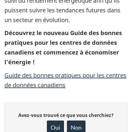
suivi du rendement énergétique afin qu’ils
puissent suivre les tendances futures dans
un secteur en évolution.
Découvrez le nouveau Guide des bonnes
pratiques pour les centres de données
canadiens et commencez à économiser
l’énergie !
Guide des bonnes pratiques pour les centres
de données canadiens
Donnez
Avez-vous trouvé ce que vous cherchiez?
votre
rétroaction
Oui
Non
sur