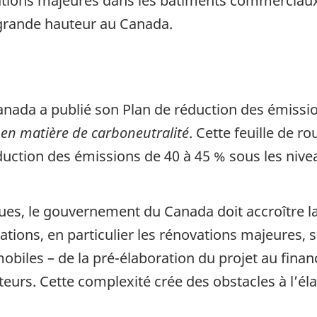
tions majeures dans les bâtiments commerciaux, i
grande hauteur au Canada.
ada a publié son Plan de réduction des émissio
 en matière de carboneutralité
. Cette feuille de r
duction des émissions de 40 à 45 % sous les nive
iques, le gouvernement du Canada doit accroître 
tions, en particulier les rénovations majeures,
iles – de la pré-élaboration du projet au fina
eurs. Cette complexité crée des obstacles à l’él