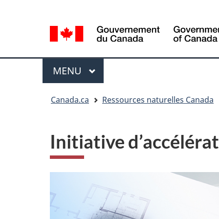
Sélection
Language
de
selection
la
langue
Menu
MENU
PRINCIPAL
Vous
Canada.ca
Ressources naturelles Canada
êtes
ici
Initiative d’accélér