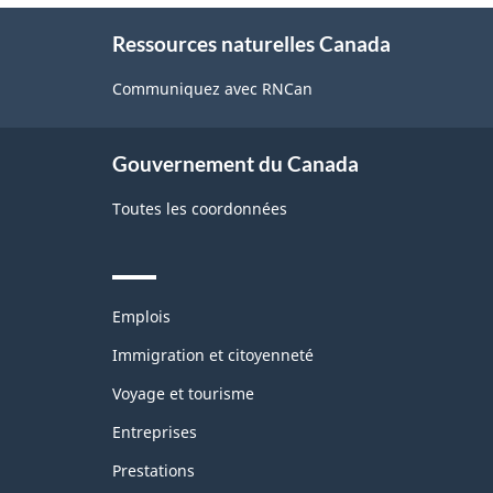
About
Ressources naturelles Canada
this
site
Communiquez avec RNCan
Gouvernement du Canada
Toutes les coordonnées
Themes
Emplois
and
topics
Immigration et citoyenneté
Voyage et tourisme
Entreprises
Prestations