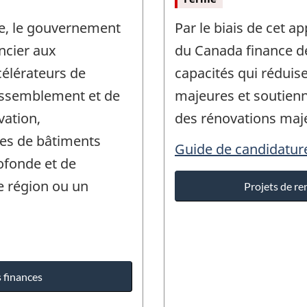
de, le gouvernement
Par le biais de cet 
ncier aux
du Canada finance d
célérateurs de
capacités qui réduis
rassemblement et de
majeures et soutien
vation,
des rénovations maj
es de bâtiments
Guide de candidature
ofonde et de
 région ou un
Projets de re
 finances