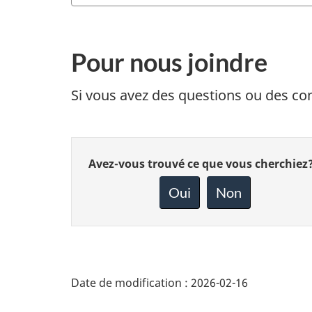
Pour nous joindre
Si vous avez des questions ou des c
Donnez
Avez-vous trouvé ce que vous cherchiez
votre
rétroaction
Oui
Non
sur
cette
page
Date de modification :
2026-02-16