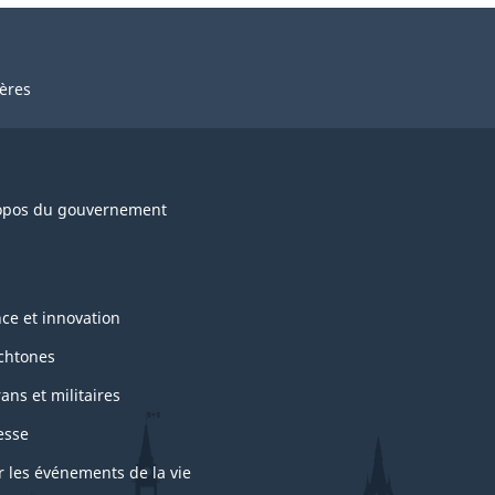
ières
opos du gouvernement
nce et innovation
chtones
ans et militaires
esse
r les événements de la vie