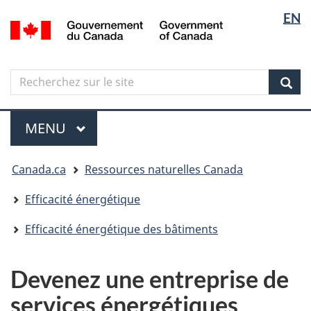
Sélectio
Langua
EN
Aller
Skip
Passer
/
de
selectio
au
to
à
Government
contenu
"About
la
la
of
principal
government"
version
Canada
langue
Search
Recherchez
HTML
sur
simplifiée
Sear
le
Menu
site
MENU
PRINCIPAL
Vous
Canada.ca
Ressources naturelles Canada
êtes
ici
Efficacité énergétique
Efficacité énergétique des bâtiments
Devenez une entreprise de
services énergétiques