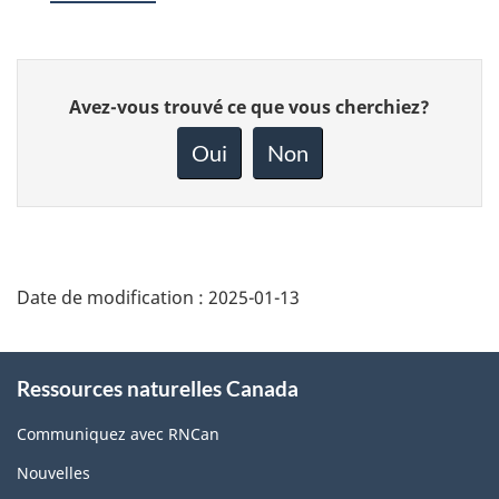
Donnez
Avez-vous trouvé ce que vous cherchiez?
votre
rétroaction
Oui
Non
sur
cette
page
Date de modification :
2025-01-13
About
Ressources naturelles Canada
this
site
Communiquez avec RNCan
Nouvelles