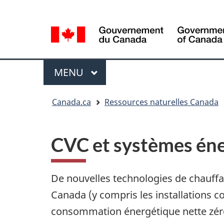
Sélection
Language
de
selection
la
langue
Menu
MENU
PRINCIPAL
Vous
Canada.ca
Ressources naturelles Canada
êtes
ici
CVC et systèmes én
De nouvelles technologies de chauffag
Canada (y compris les installations co
consommation énergétique nette zéro