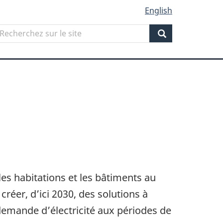
English
Search
echerchez
ur
Search
ite
les habitations et les bâtiments au
réer, d’ici 2030, des solutions à
emande d’électricité aux périodes de