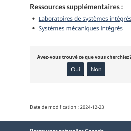
Ressources supplémentaires :
Laboratoires de systèmes intégré
Systèmes mécaniques intégrés
Donnez
Avez-vous trouvé ce que vous cherchiez
votre
rétroaction
Oui
Non
sur
cette
page
Date de modification :
2024-12-23
About
Ressources naturelles Canada