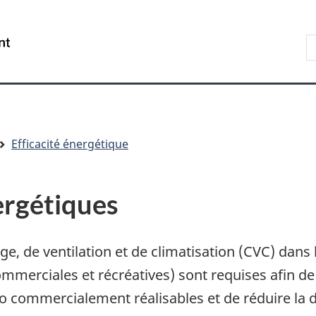
Aller
Skip
Passer
au
to
à
R
/
contenu
"About
la
s
Government
principal
government"
version
le
of
HTML
s
Canada
simplifiée
Efficacité énergétique
ergétiques
e, de ventilation et de climatisation (CVC) dans 
mmerciales et récréatives) sont requises afin de c
 commercialement réalisables et de réduire la d