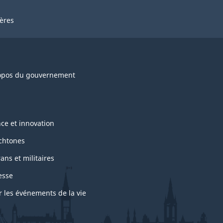
ières
opos du gouvernement
nce et innovation
chtones
ans et militaires
esse
r les événements de la vie