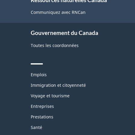
this
site
Communiquez avec RNCan
Gouvernement du Canada
Toutes les coordonnées
Themes
Emplois
and
topics
Immigration et citoyenneté
Voyage et tourisme
Entreprises
Prestations
Santé