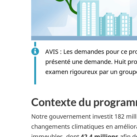
AVIS : Les demandes pour ce pr
présenté une demande. Huit proj
examen rigoureux par un groupe
Contexte du progra
Notre gouvernement investit 182 millio
changements climatiques en amélioran
immeubles, dont
42,4 millions
afin 