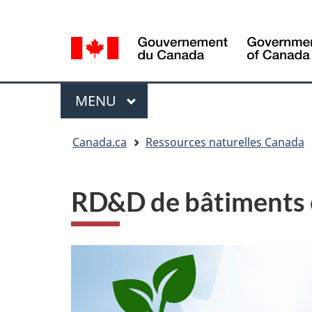
Sélection
Language
de
selection
la
langue
Menu
MENU
PRINCIPAL
Vous
Canada.ca
Ressources naturelles Canada
êtes
ici
RD&D de bâtiments 