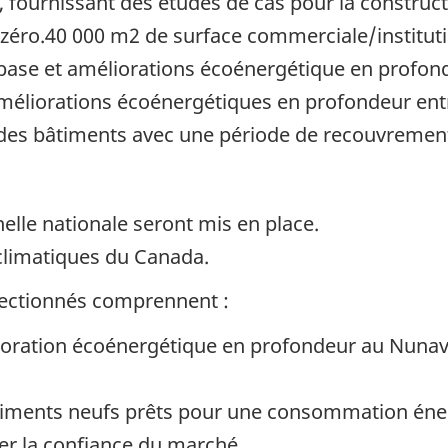
, fournissant des études de cas pour la construc
éro.40 000 m2 de surface commerciale/instituti
 base et améliorations écoénergétique en profon
méliorations écoénergétiques en profondeur entr
des bâtiments avec une période de recouvrement
chelle nationale seront mis en place.
climatiques du Canada.
électionnés comprennent :
ioration écoénergétique en profondeur au Nunavu
timents neufs prêts pour une consommation éner
cer la confiance du marché.