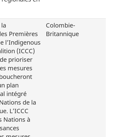
 la
Colombie-
 les Premières
Britannique
e l’Indigenous
lition (ICCC)
de prioriser
des mesures
éboucheront
un plan
al intégré
Nations de la
ue. L’ICCC
s Nations à
ssances
es mesures