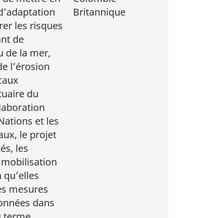
d’adaptation
Britannique
rer les risques
ant de
u de la mer,
de l’érosion
ocaux
tuaire du
laboration
Nations et les
ux, le projet
és, les
 mobilisation
n qu’elles
es mesures
données dans
g terme.