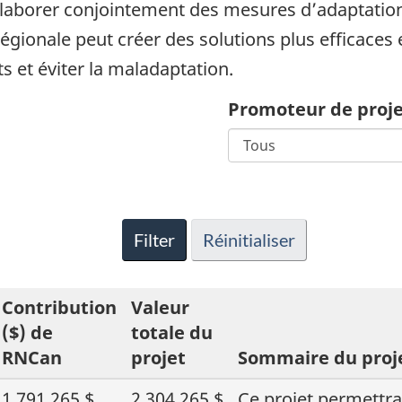
élaborer conjointement des mesures d’adaptation 
égionale peut créer des solutions plus efficaces 
s et éviter la maladaptation.
Promoteur de proj
Filter
Réinitialiser
Contribution
Valeur
($) de
totale du
RNCan
projet
Sommaire du proj
1 791 265 $
2 304 265 $
Ce projet permettra