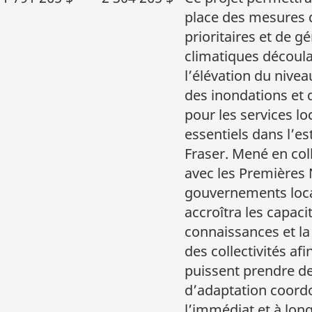
place des mesures 
prioritaires et de gé
climatiques découl
l’élévation du nivea
des inondations et 
pour les services l
essentiels dans l’es
Fraser. Mené en col
avec les Premières 
gouvernements loca
accroîtra les capacit
connaissances et la
des collectivités afi
puissent prendre d
d’adaptation coor
l’immédiat et à lon