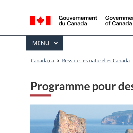
Sélection
Language
de
selection
la
langue
Menu
MENU
PRINCIPAL
Vous
Canada.ca
Ressources naturelles Canada
êtes
ici
Programme pour des 