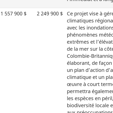
1 557 900 $
2 249 900 $
Ce projet vise à gér
climatiques régiona
avec les inondations
phénomènes météo
extrêmes et l’éléva
de la mer sur la côt
Colombie-Britanniq
élaborant, de façon 
un plan d’action d’
climatique et un pl
œuvre à court terme
permettra égalemen
les espèces en péril,
biodiversité locale 
aux préoccupations