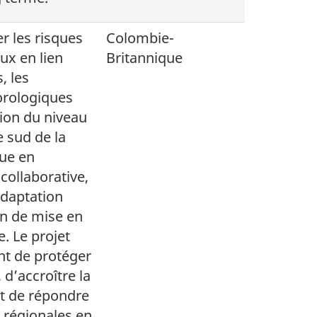
er les risques
Colombie-
ux en lien
Britannique
, les
rologiques
tion du niveau
e sud de la
ue en
collaborative,
adaptation
an de mise en
. Le projet
t de protéger
 d’accroître la
et de répondre
 régionales en