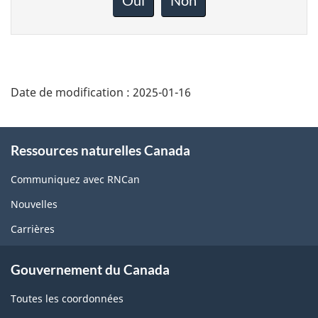
sur
cette
page
Date de modification :
2025-01-16
About
Ressources naturelles Canada
this
site
Communiquez avec RNCan
Nouvelles
Carrières
Gouvernement du Canada
Toutes les coordonnées