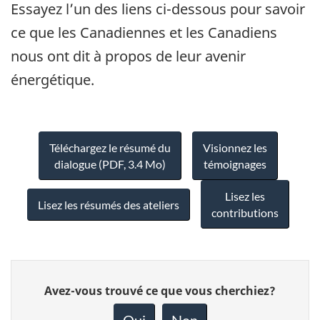
Essayez l’un des liens ci-dessous pour savoir
ce que les Canadiennes et les Canadiens
nous ont dit à propos de leur avenir
énergétique.
Téléchargez le résumé du
Visionnez les
dialogue (PDF, 3.4 Mo)
témoignages
Lisez les
Lisez les résumés des ateliers
contributions
Donnez
Avez-vous trouvé ce que vous cherchiez?
votre
rétroaction
Oui
Non