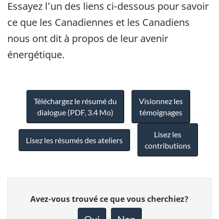
Essayez l’un des liens ci-dessous pour savoir
ce que les Canadiennes et les Canadiens
nous ont dit à propos de leur avenir
énergétique.
Téléchargez le résumé du
Visionnez les
dialogue (PDF, 3.4 Mo)
témoignages
Lisez les
Lisez les résumés des ateliers
contributions
Donnez
Avez-vous trouvé ce que vous cherchiez?
votre
rétroaction
Oui
Non