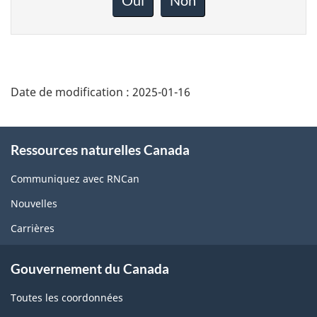
sur
cette
page
Date de modification :
2025-01-16
About
Ressources naturelles Canada
this
site
Communiquez avec RNCan
Nouvelles
Carrières
Gouvernement du Canada
Toutes les coordonnées