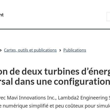
Aller
Skip
Passer
au
to
à
R
/
contenu
"About
la
s
Government
principal
government"
version
le
of
HTML
s
Canada
simplifiée
Cartes, outils et publications
Publications
ion de deux turbines d’éner
sal dans une configuratio
avec Mavi Innovations Inc., Lambda2 Engineering 
numérique simplifié et peu coûteux pour simuler 