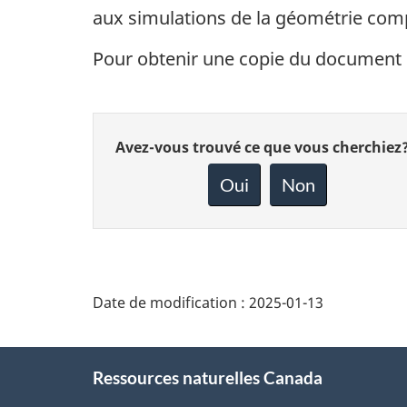
aux simulations de la géométrie comp
Pour obtenir une copie du document 
Donnez
Avez-vous trouvé ce que vous cherchiez
votre
rétroaction
Oui
Non
sur
cette
page
Date de modification :
2025-01-13
About
Ressources naturelles Canada
this