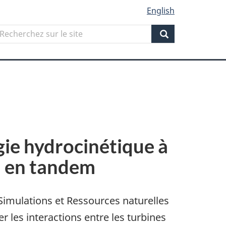
English
Search
echerchez
ur
Search
ite
gie hydrocinétique à
n en tandem
Simulations et Ressources naturelles
les interactions entre les turbines