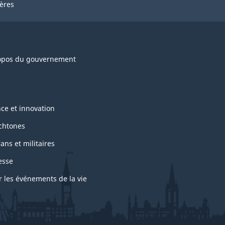
ières
opos du gouvernement
nce et innovation
chtones
ans et militaires
esse
r les événements de la vie