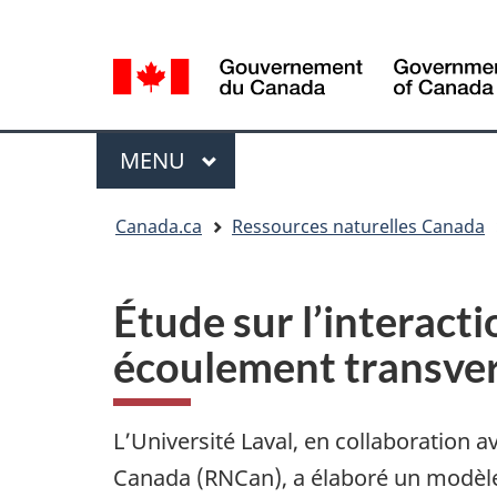
Sélection
Language
de
selection
la
langue
Menu
MENU
PRINCIPAL
Vous
Canada.ca
Ressources naturelles Canada
êtes
ici
Étude sur l’interact
écoulement transver
L’Université Laval, en collaboration 
Canada (RNCan), a élaboré un modèle 