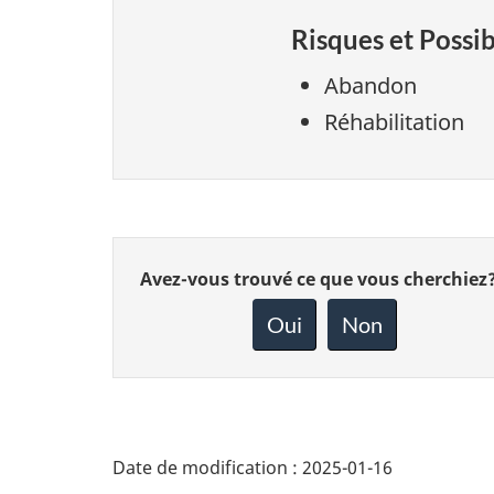
Risques et Possib
Abandon
Réhabilitation
Donnez
Avez-vous trouvé ce que vous cherchiez
votre
rétroaction
Oui
Non
sur
cette
page
Date de modification :
2025-01-16