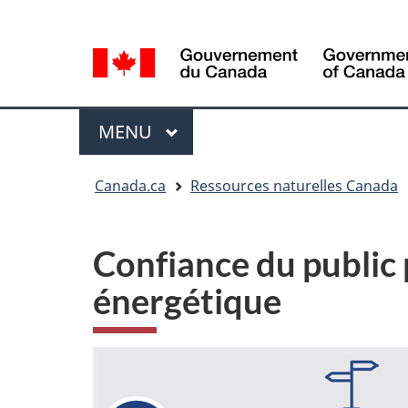
Sélection
Language
de
selection
la
langue
Menu
MENU
PRINCIPAL
Vous
Canada.ca
Ressources naturelles Canada
êtes
ici
Confiance du public
énergétique