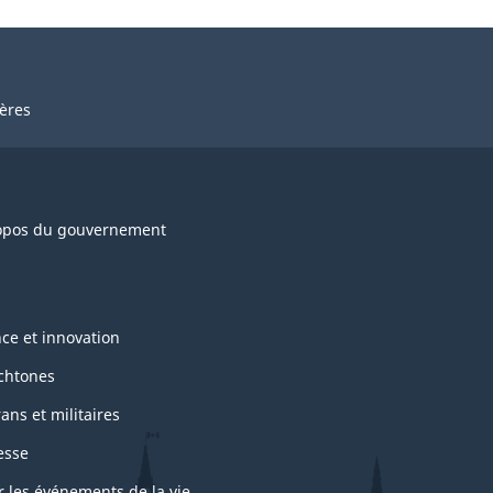
ières
opos du gouvernement
nce et innovation
chtones
ans et militaires
esse
r les événements de la vie