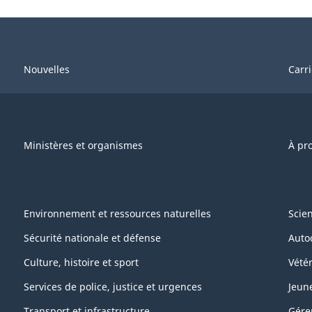
Nouvelles
Carr
Ministères et organismes
À pr
Environnement et ressources naturelles
Scie
Sécurité nationale et défense
Auto
Culture, histoire et sport
Vétér
Services de police, justice et urgences
Jeun
Transport et infrastructure
Gére