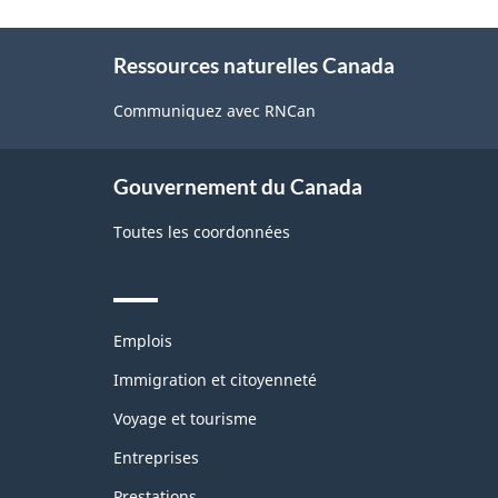
About
Ressources naturelles Canada
this
site
Communiquez avec RNCan
Gouvernement du Canada
Toutes les coordonnées
Themes
Emplois
and
topics
Immigration et citoyenneté
Voyage et tourisme
Entreprises
Prestations