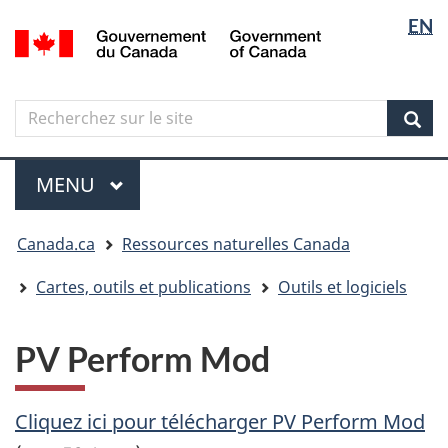
Sélectio
Langua
EN
Aller
Skip
Passer
/
de
selectio
au
to
à
Government
contenu
"About
la
la
of
principal
government"
version
Canada
langue
Search
Recherchez
HTML
sur
simplifiée
Sear
le
Menu
site
MENU
PRINCIPAL
Vous
Canada.ca
Ressources naturelles Canada
êtes
ici
Cartes, outils et publications
Outils et logiciels
PV Perform Mod
Cliquez ici pour télécharger PV Perform Mod