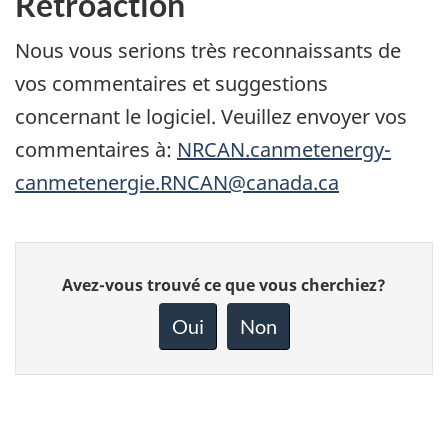
Rétroaction
Nous vous serions très reconnaissants de
vos commentaires et suggestions
concernant le logiciel. Veuillez envoyer vos
commentaires à:
NRCAN.canmetenergy-
canmetenergie.RNCAN@canada.ca
Donnez
Avez-vous trouvé ce que vous cherchiez?
votre
rétroaction
Oui
Non
sur
cette
page