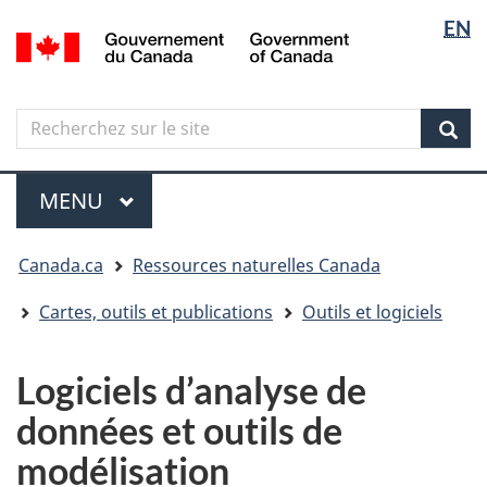
Sélectio
Langua
EN
Aller
Skip
Passer
/
de
selectio
au
to
à
Government
contenu
"About
la
la
of
principal
government"
version
Canada
langue
Search
Recherchez
HTML
sur
simplifiée
Sear
le
Menu
site
MENU
PRINCIPAL
Vous
Canada.ca
Ressources naturelles Canada
êtes
ici
Cartes, outils et publications
Outils et logiciels
Logiciels d’analyse de
données et outils de
modélisation