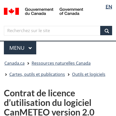
Sélectio
Langua
EN
Aller
Skip
Passer
/
de
selectio
au
to
à
Government
contenu
"About
la
la
of
principal
government"
version
Canada
langue
Search
Recherchez
HTML
sur
simplifiée
Sear
le
Menu
site
MENU
PRINCIPAL
Vous
Canada.ca
Ressources naturelles Canada
êtes
ici
Cartes, outils et publications
Outils et logiciels
Contrat de licence
d’utilisation du logiciel
CanMETEO version 2.0