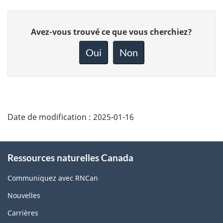
Donnez
Avez-vous trouvé ce que vous cherchiez?
votre
rétroaction
Oui
Non
sur
cette
page
Date de modification :
2025-01-16
About
Ressources naturelles Canada
this
site
Communiquez avec RNCan
Nouvelles
Carrières