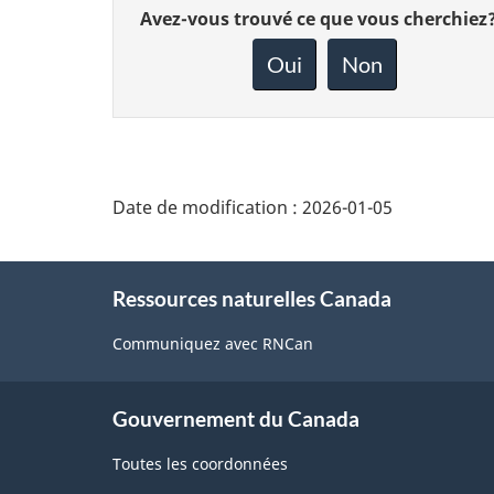
Donnez
Avez-vous trouvé ce que vous cherchiez
votre
rétroaction
Oui
Non
sur
cette
page
Date de modification :
2026-01-05
About
Ressources naturelles Canada
this
site
Communiquez avec RNCan
Gouvernement du Canada
Toutes les coordonnées