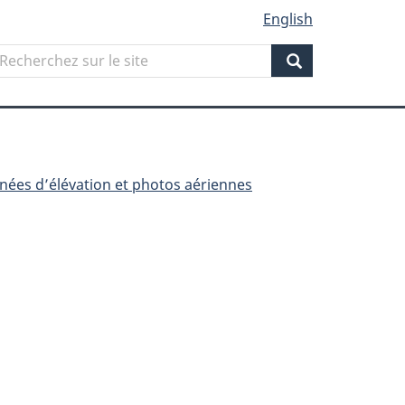
English
Search
echerchez
ur
Search
ite
nnées d’élévation et photos aériennes