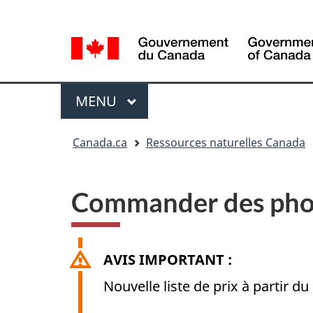
Sélection
Language
de
selection
la
langue
Menu
MENU
PRINCIPAL
Vous
Canada.ca
Ressources naturelles Canada
êtes
ici
Commander des phot
AVIS IMPORTANT :
Nouvelle liste de prix à partir du