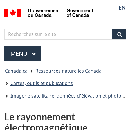
Sélectio
Langua
EN
Aller
Skip
Passer
/
de
selectio
au
to
à
Government
contenu
"About
la
la
of
principal
government"
version
Canada
langue
Search
Recherchez
HTML
sur
simplifiée
Sear
le
Menu
site
MENU
PRINCIPAL
Vous
Canada.ca
Ressources naturelles Canada
êtes
ici
Cartes, outils et publications
Imagerie satellitaire, données d’élévation et photos aériennes
Le rayonnement
électromagnétique