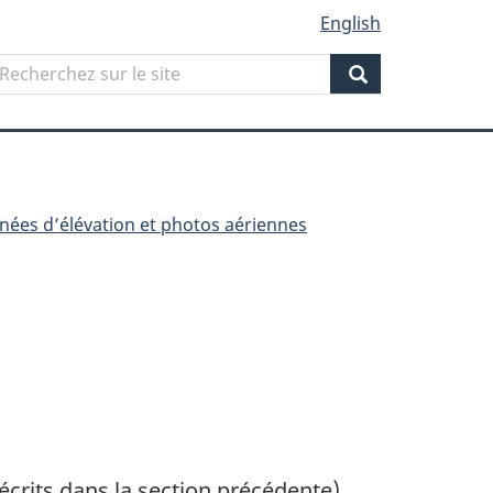
English
Search
echerchez
ur
Search
ite
nnées d’élévation et photos aériennes
crits dans la section précédente)