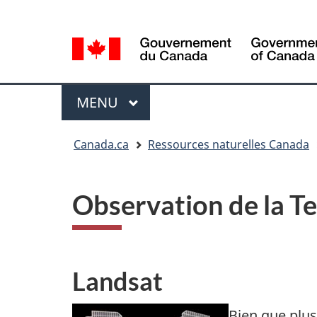
Sélection
Language
de
selection
la
langue
Menu
MENU
PRINCIPAL
Vous
Canada.ca
Ressources naturelles Canada
êtes
ici
Observation de la T
Landsat
Bien que plus