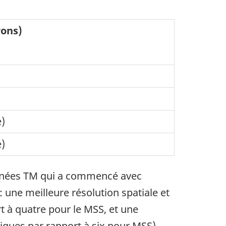
rons)
e)
e)
données TM qui a commencé avec
 une meilleure résolution spatiale et
t à quatre pour le MSS, et une
ques par rapport à six pour MSS).