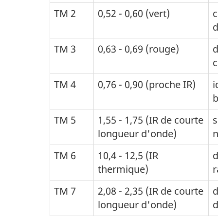
TM 2
0,52 - 0,60 (vert)
c
d
TM 3
0,63 - 0,69 (rouge)
d
c
TM 4
0,76 - 0,90 (proche IR)
i
b
TM 5
1,55 - 1,75 (IR de courte
s
longueur d'onde)
TM 6
10,4 - 12,5 (IR
d
thermique)
r
TM 7
2,08 - 2,35 (IR de courte
d
longueur d'onde)
d