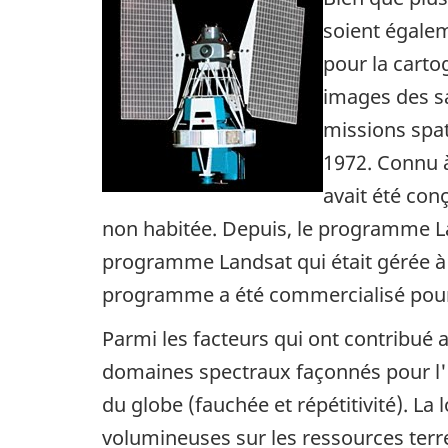
soient égalem
pour la carto
images des sa
missions spat
1972. Connu 
avait été con
non habitée. Depuis, le programme Lan
programme Landsat qui était gérée à l
programme a été commercialisé pour f
Parmi les facteurs qui ont contribué
domaines spectraux façonnés pour l'o
du globe (fauchée et répétitivité). 
volumineuses sur les ressources terres