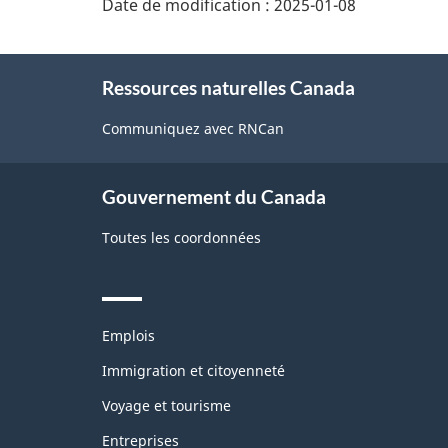
Date de modification :
2025-01-08
About
Ressources naturelles Canada
this
site
Communiquez avec RNCan
Gouvernement du Canada
Toutes les coordonnées
Themes
Emplois
and
topics
Immigration et citoyenneté
Voyage et tourisme
Entreprises