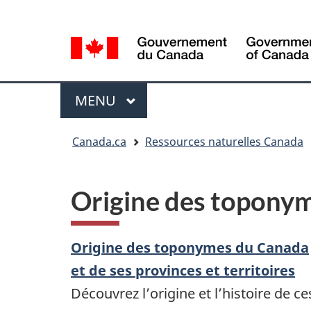
Sélection
Language
de
selection
la
langue
Menu
MENU
PRINCIPAL
Vous
Canada.ca
Ressources naturelles Canada
êtes
ici
Origine des topony
Origine des toponymes du Canada
et de ses provinces et territoires
Découvrez l’origine et l’histoire de ce