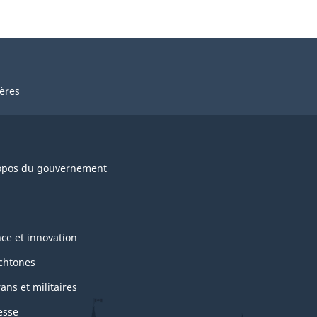
ières
opos du gouvernement
nce et innovation
chtones
ans et militaires
esse