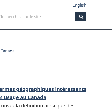
English
Search
echerchez
ur
Search
ite
 Canada
ermes géographiques intéressants
n usage au Canada
rouvez la définition ainsi que des