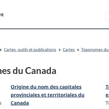
Aller
Skip
Passer
au
to
à
R
/
contenu
"About
la
s
Government
principal
government"
version
le
of
HTML
s
Canada
simplifiée
Cartes, outils et publications
Cartes
Toponymes du
mes du Canada
Origine du nom des capitales
T
provinciales et territoriales du
e
s
Canada
T