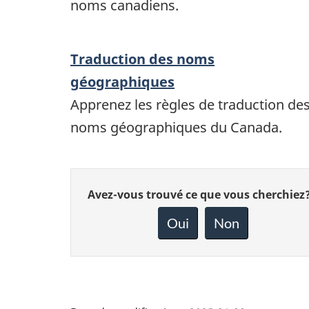
noms canadiens.
Traduction des noms
géographiques
Apprenez les règles de traduction de
noms géographiques du Canada.
Donnez
Avez-vous trouvé ce que vous cherchiez
votre
rétroaction
Oui
Non
sur
cette
page