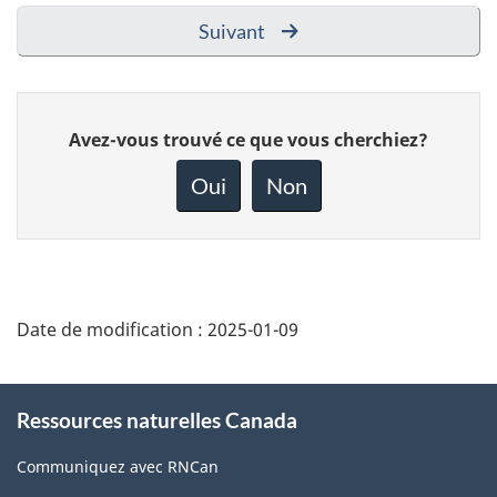
Suivant
Donnez
Avez-vous trouvé ce que vous cherchiez?
votre
rétroaction
Oui
Non
sur
cette
page
Date de modification :
2025-01-09
About
Ressources naturelles Canada
this
site
Communiquez avec RNCan