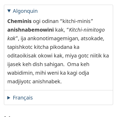
Algonquin
Cheminis
ogi odinan “kitchi-minis”
anishnabemowini
kak, “
Kitchi
-
nimitogo
kak
”, ija ankonotimagemigan, atsokade,
tapishkotc kitcha pikodana ka
oditaoikisak okowi kak, miya gotc niitik ka
ijasek keh dish sahigan. Oma keh
wabidimin, mihi weni ka kagi odja
madjiyotc anishnabek.
Français