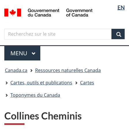
Sélectio
Langua
EN
Aller
Skip
Passer
/
de
selectio
au
to
à
Government
contenu
"About
la
la
of
principal
government"
version
Canada
langue
Search
Recherchez
HTML
sur
simplifiée
Sear
le
Menu
site
MENU
PRINCIPAL
Vous
Canada.ca
Ressources naturelles Canada
êtes
ici
Cartes, outils et publications
Cartes
Toponymes du Canada
Collines Cheminis