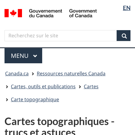
Sélectio
Langua
EN
Aller
Skip
Passer
/
de
selectio
au
to
à
Government
contenu
"About
la
la
of
principal
government"
version
Canada
langue
Search
Recherchez
HTML
sur
simplifiée
Sear
le
Menu
site
MENU
PRINCIPAL
Vous
Canada.ca
Ressources naturelles Canada
êtes
ici
Cartes, outils et publications
Cartes
Carte topographique
Cartes topographiques -
trucs et astuces