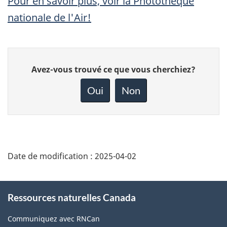
Pour en savoir plus, voir la Photothèque
nationale de l'Air!
Donnez
Avez-vous trouvé ce que vous cherchiez?
votre
rétroaction
Oui
Non
sur
cette
page
Date de modification :
2025-04-02
About
Ressources naturelles Canada
this
site
Communiquez avec RNCan